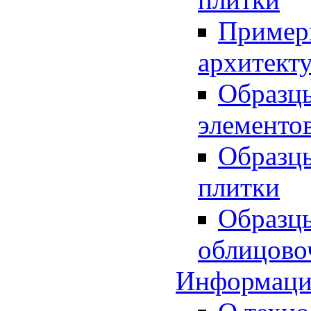
Пример
архитект
Образц
элементо
Образц
плитки
Образц
облицово
Информаци