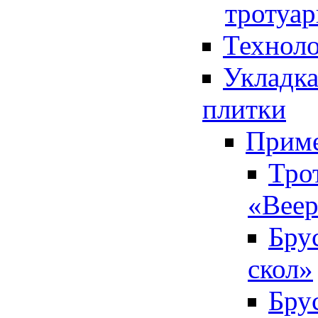
тротуар
Технол
Укладка
плитки
Приме
Тро
«Вее
Бру
скол»
Бру