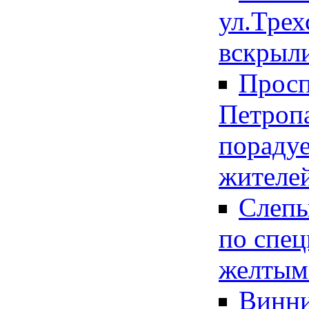
ул.Трех
вскрыли
Просп
Петроп
порадуе
жителе
Слепы
по спе
желтым
Винн