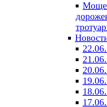
Моще
дороже
тротуар
Новости
22.06
21.06
20.06
19.06
18.06
17.06