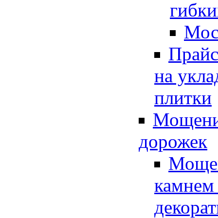
гибки
Мос
Прайс
на укла
плитки
Мощени
дорожек
Моще
камнем
декора