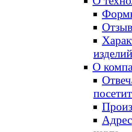
О техно
Форм
Отзыв
Харак
издели
О комп
Отвеч
посетит
Произ
Адрес