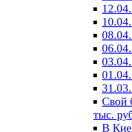
12.04
10.04
08.04
06.04
03.04
01.04
31.03
Свой 
тыс. ру
В Кие