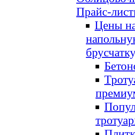
Прайс-лис
Цены на
напольну
брусчатк
Бетон
Троту
премиу
Попул
тротуар
Плитк