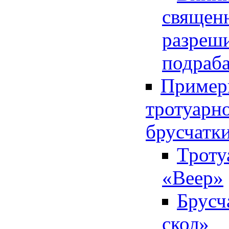
священ
разреш
подраб
Пример
тротуарн
брусчатк
Троту
«Веер»
Брусч
скол»