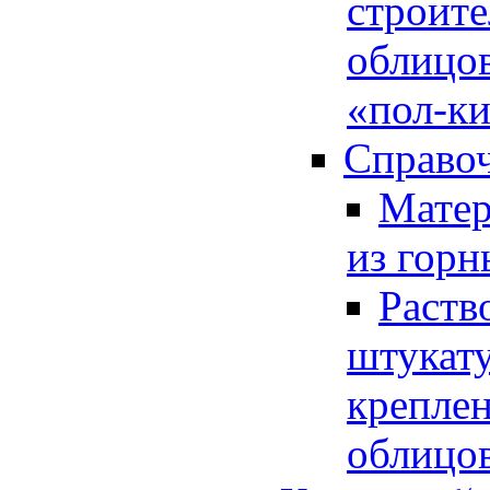
строите
облицов
«пол-к
Справоч
Матер
из горн
Раств
штукату
крепле
облицо