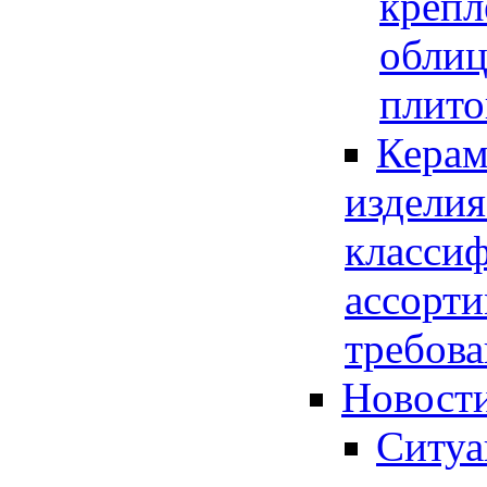
крепл
обли
плито
Керам
изделия
классиф
ассорти
требова
Новости
Ситуа