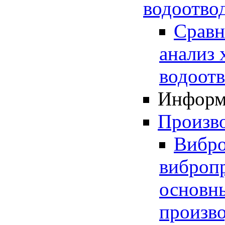
водоотво
Сравн
анализ 
водоот
Информ
Произв
Вибро
вибропр
основн
произво