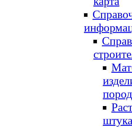
карта
Справо
информа
Справ
строите
Мат
издел
поро
Рас
штука