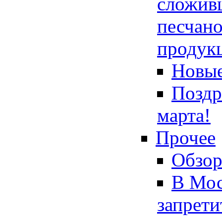
сложив
песчан
продук
Новы
Поздр
марта!
Прочее
Обзор
В Мос
запрети