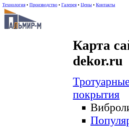
Технология
•
Производство
•
Галерея
•
Цены
•
Контакты
Карта сай
dekor.ru
Тротуарные
покрытия
Виброли
Популяр