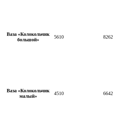
Ваза «Колокольчик
5610
8262
большой»
Ваза «Колокольчик
4510
6642
малый»