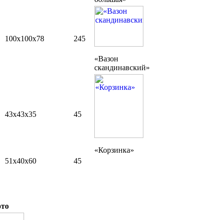
100х100х78
245
«Вазон
скандинавский»
43х43х35
45
«Корзинка»
51х40х60
45
то