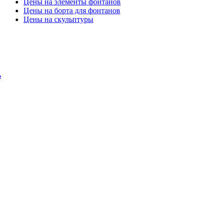
Цены на элементы фонтанов
Цены на борта для фонтанов
Цены на скульптуры
ь