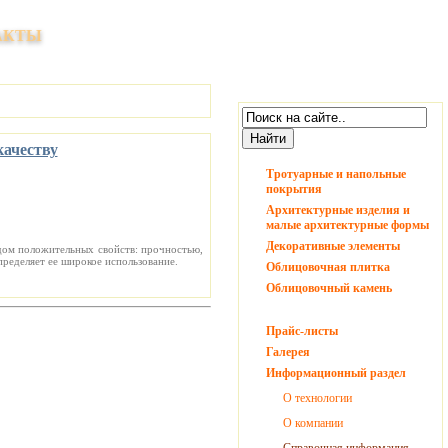
ицовочных и отделочных материалов
Справки и заказ всех представленных
АКТЫ
на сайте изделий:
качеству
Тротуарные и напольные
покрытия
Архитектурные изделия и
малые архитектурные формы
Декоративные элементы
ядом положительных свойств: прочностью,
пределяет ее широкое использование.
Облицовочная плитка
Облицовочный камень
Прайс-листы
Галерея
Информационный раздел
О технологии
О компании