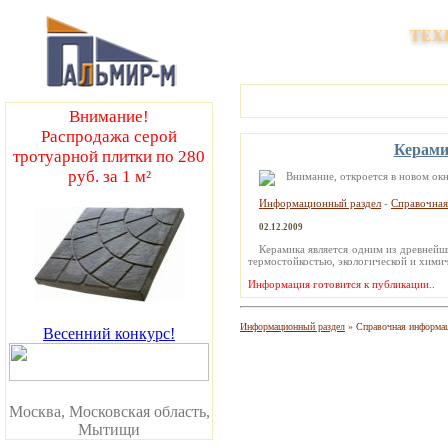
Производство и продажа тротуарны
ТЕХ
Внимание!
Распродажа серой
Керамич
тротуарной плитки по 280
руб. за 1 м²
Информационный раздел
-
Справочна
02.12.2009
Керамика является одним из древнейш
термостойкостью, экологической и химич
Информация готовится к публикации..
Информационный раздел
» Справочная информа
Весенний конкурс!
Москва, Московская область,
Мытищи