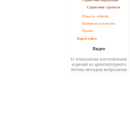
Справочная информация
Справочник строителя
Новости, события
Материалы в новостях
Прочее
Карта сайта
Видео
О технологии изготовления
изделий из архитектурного
бетона методом вибролитья
елочный камень для облицовки фасадов