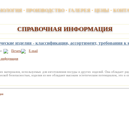
х и напольных покрытий, элементов благоустройства территорий, декоративных обл
НОЛОГИЯ
•
ПРОИЗВОДСТВО
•
ГАЛЕРЕЯ
•
ЦЕНЫ
•
КОНТ
СПРАВОЧНАЯ ИНФОРМАЦИЯ
еские изделия - классификация, ассортимент, требования к 
я информация
их материалов, используемых для изготовления посуды и других изделий. Она обладает р
еской безопаснос­тью, изделия из нее обладают высоким эстетическим потен­циалом, это и о
ция