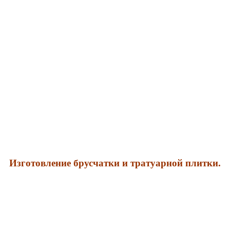
рная плитка облицовочная, камень декоративный и отд
Фасадные материалы облицовочные
Изготовление брусчатки и тратуарной плитки.