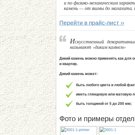
и по физико-механическим хара
камень — от яшмы до малахита, и 
Перейти в прайс-лист ››
И
скусственный декоративн
называют «диким камнем»
Дикий камень можно применять как для о
и квартир.
Дикий камень может:
быть любого цвета и любой факт
иметь глянцевую или матовую п
быть толщиной от 5 до 200 мм;
Фото и примеры отдел