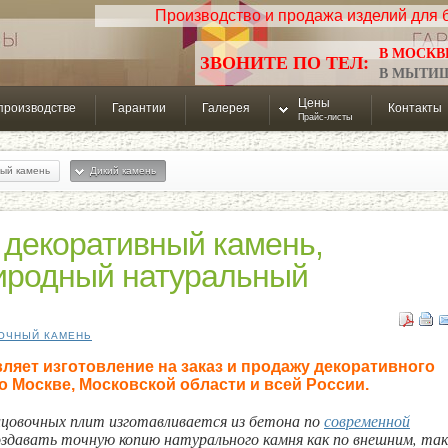
Производство и продажа изделий для б
В МОСКВЕ:
ЗВОНИТЕ ПО ТЕЛ:
В МЫТИЩА
Цены
производстве
Гарантии
Галерея
Контакты
Прайс-листы
ый камень
Дикий камень
 декоративный камень,
иродный натуральный
ОЧНЫЙ КАМЕНЬ
яет изготовление на заказ и продажу декоративного
о Москве, Московской области и всей России.
ицовочных плит изготавливается из бетона по
современной
оздавать точную копию натурального камня как по внешним, так