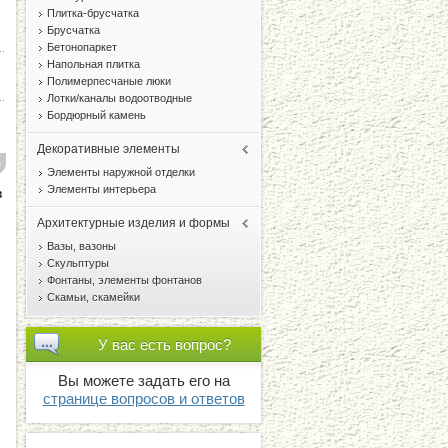
Плитка-брусчатка
Брусчатка
Бетонопаркет
Напольная плитка
Полимерпесчаные люки
Лотки/каналы водоотводные
Бордюрный камень
Декоративные элементы
Элементы наружной отделки
Элементы интерьера
в
Архитектурные изделия и формы
Вазы, вазоны
Скульптуры
Фонтаны, элементы фонтанов
Скамьи, скамейки
У
вас есть вопрос?
Вы можете задать его на
странице вопросов и ответов