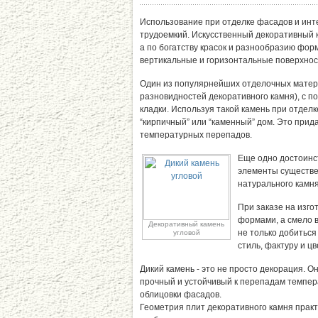
Использование при отделке фасадов и инт
трудоемкий. Искусственный декоративный к
а по богатству красок и разнообразию фор
вертикальные и горизонтальные поверхнос
Один из популярнейших отделочных матери
разновидностей декоративного камня), с п
кладки. Используя такой камень при отделк
“кирпичный” или “каменный” дом. Это прид
температурных перепадов.
Еще одно достоинст
элементы существен
натурального камня
При заказе на изг
формами, а смело 
Декоративный камень
не только добиться
угловой
стиль, фактуру и ц
Дикий камень - это не просто декорация. О
прочный и устойчивый к перепадам температ
облицовки фасадов.
Геометрия плит декоративного камня практ