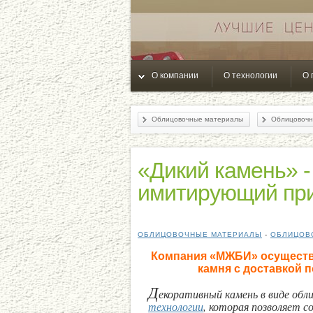
О компании
О технологии
О 
Облицовочные материалы
Облицовочн
«Дикий камень» -
имитирующий пр
ОБЛИЦОВОЧНЫЕ МАТЕРИАЛЫ
-
ОБЛИЦОВ
Компания «МЖБИ» осуществл
камня с доставкой п
Д
екоративный камень в виде обл
технологии
, которая позволяет с