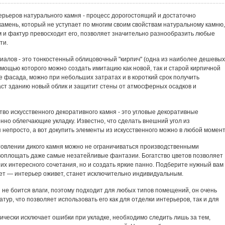
ерьеров натурального камня - процесс дорогостоящий и достаточно
амень, который не уступает по многим своим свойствам натуральному камню,
м и фактур превосходит его, позволяет значительно разнообразить любые
ти.
алов - это тонкостенный облицовочный "кирпич" (одна из наиболее дешевых
омощью которого можно создать имитацию как новой, так и старой кирпичной
е фасада, можно при небольших затратах и в короткий срок получить
аст зданию новый облик и защитит стены от атмосферных осадков и
во искусственного декоративного камня - это угловые декоративные
но облегчающие укладку. Известно, что сделать внешний угол из
 непросто, а вот докупить элементы из искусственного можно в любой момент
отовлении дикого камня можно не ограничиваться производственными
воплощать даже самые незатейливые фантазии. Богатство цветов позволяет
 их интересного сочетания, но и создать яркие панно. Подберите нужный вам
вет — интерьер оживет, станет исключительно индивидуальным.
н не боится влаги, поэтому подходит для любых типов помещений, он очень
ур, что позволяет использовать его как для отделки интерьеров, так и для
ически исключает ошибки при укладке, необходимо следить лишь за тем,