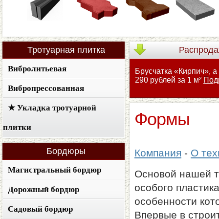
Тротуарная
плитка
Распрода
Вибролитьевая
Брусчатка «Кирпич», а
290 рублей за 1 м²
Под
Вибропрессованная
★ Укладка тротуарной
Формы
плитки
Бордюры
Компания
-
О тех
Магистральный бордюр
Основой нашей т
особого пластик
Дорожный бордюр
особенности кот
Садовый бордюр
Впервые в строи