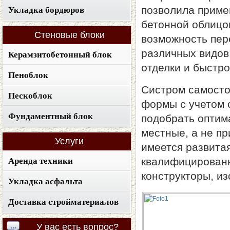
позволила приме
Укладка бордюров
бетонной облицо
Стеновые
блоки
возможность пер
различных видов
Керамзитобетонный блок
отделки и быстр
Пеноблок
Систром самосто
Пескоблок
формы с учетом 
Фундаментный блок
подобрать оптим
местные, а не п
Услуги
имеется развита
квалифицированн
Аренда техники
конструкторы, из
Укладка асфальта
Доставка стройматериалов
У
вас есть вопрос?