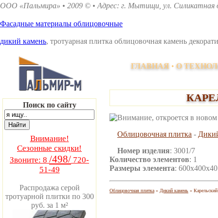
ООО «Пальмира» • 2009 © • Адрес: г. Мытищи, ул. Силикатная д.
Фасадные материалы облицовочные
дикий камень
, тротуарная плитка облицовочная камень декора
ГЛАВНАЯ
•
О ТЕХНО
КАРЕ
Поиск по сайту
Облицовочная плитка
-
Дикий
Внимание!
Сезонные скидки!
Номер изделия
: 3001/7
/498/
Количество элементов
: 1
Звоните: 8
720-
Размеры элемента
: 600х400х4
51-49
Распродажа серой
Облицовочная плитка
»
Дикий камень
» Карельский
тротуарной плитки по 300
руб. за 1 м²