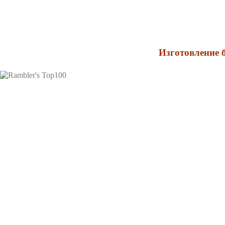
Искусственный
дикий камень
, тротуарная плитка о
Фасадны
Изготовление 
2010 ©