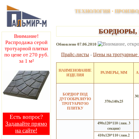
Производство и продажа тротуарных и напольных покрытий, эл
ТЕХНОЛОГИЯ
•
ПРОИЗВО
БОРДЮРЫ,
Внимание!
Распродажа серой
Обновлено 07.06.2010
тротуарной плитки
Прайс-листы
-
Цены на тротуарные
по цене от 270 руб.
за 1 м²
НАИМЕНОВАНИЕ
РАЗМЕРЫ, ММ
А
ИЗДЕЛИЯ
БОРДЮР ПОД
30
ДУГООБРАЗНУЮ
370х140х25
ТРОТУАРНУЮ
ПЛИТКУ
Есть вопрос?
490х120*110 (лин. 3
Задавайте прямо
секции)
на сайте!
410х120*110 (лин.2