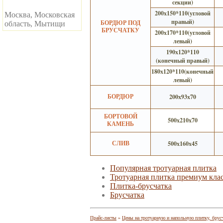
секции)
200х150*110(угловой
Москва, Московская
правый)
БОРДЮР ПОД
область, Мытищи
БРУСЧАТКУ
200х170*110(угловой
левый)
190х120*110
(конечный правый)
180х120*110(конечный
левый)
200х93х70
БОРДЮР
БОРТОВОЙ
500х210х70
КАМЕНЬ
500х160х45
СЛИВ
Популярная тротуарная плитка
Тротуарная плитка премиум кла
Плитка-брусчатка
Брусчатка
Прайс-листы
»
Цены на тротуарную и напольную плитку, брус