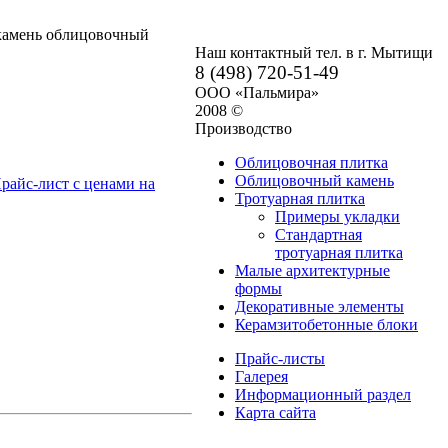
 камень облицовочный
Наш контактный тел. в г. Мытищи
8 (498) 720-51-49
ООО «Пальмира»
2008 ©
Производство
Облицовочная плитка
Облицовочный камень
райс-лист с ценами на
Тротуарная плитка
Примеры укладки
Стандартная
тротуарная плитка
Малые архитектурные
формы
Декоративные элементы
Керамзитобетонные блоки
Прайс-листы
Галерея
Информационный раздел
Карта сайта