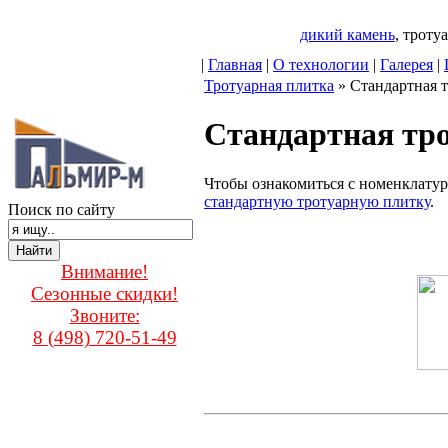
дикий камень
, трот
|
Главная
|
О технологии
|
Галерея
|
Тротуарная плитка
» Стандартная т
Стандартная тр
Чтобы ознакомиться с номенклатур
стандартную тротуарную плитку
.
Поиск по сайту
Внимание!
Сезонные скидки!
Звоните:
8 (498) 720-51-49