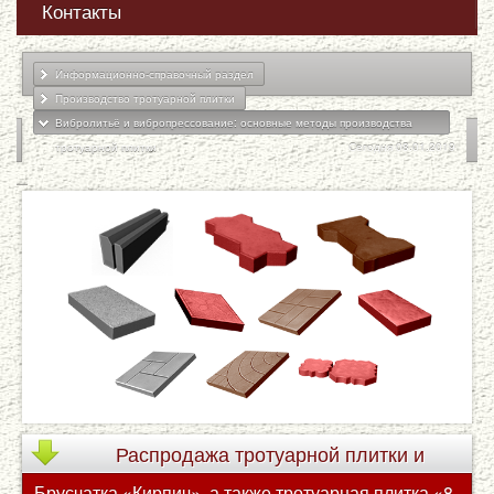
Контакты
Информационно-справочный раздел
Производство тротуарной плитки
Вибролитьё и вибропрессование: основные методы производства
тротуарной плитки
Сегодня 08.01.2019
Распродажа
тротуарной плитки и
Брусчатка «Кирпич», а также тротуарная плитка «8
брусчатки по сниженным ценам