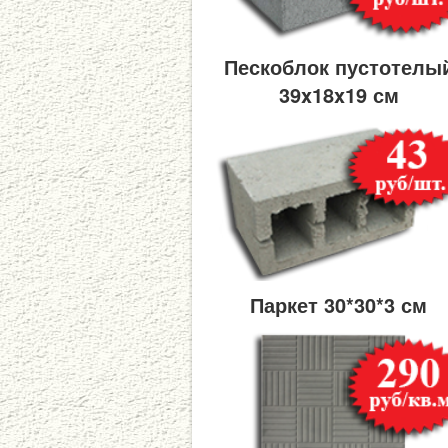
Пескоблок пустотелы
39x18x19 см
Паркет 30*30*3 см