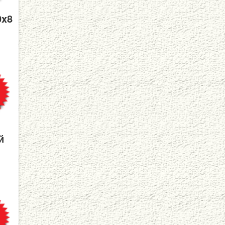
0x8
й