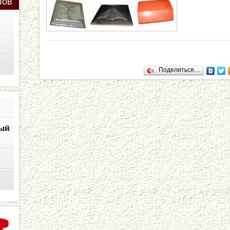
лов
Поделиться…
ый