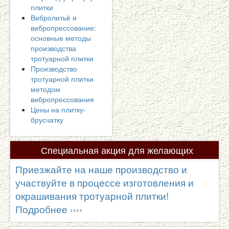
плитки
Вибролитьё и
вибропрессование:
основные методы
производства
тротуарной плитки
Производство
тротуарной плитки
методом
вибропрессования
Цены на плитку-
брусчатку
Специальная
акция для желающих
поучаствовать в производственном процессе!
Приезжайте на наше производство и
участвуйте в процессе изготовления и
окрашивания тротуарной плитки!
Подробнее ››››