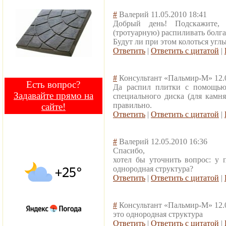
#
Валерий
11.05.2010 18:41
Добрый день! Подскажите,
(тротуарную) распиливать болг
Будут ли при этом колоться угл
Ответить
|
Ответить с цитатой
|
#
Консультант «Пальмир-М»
12.
Есть вопрос?
Да распил плитки с помощью
Задавайте прямо на
специального диска (для камня
правильно.
сайте!
Ответить
|
Ответить с цитатой
|
#
Валерий
12.05.2010 16:36
Спасибо,
хотел бы уточнить вопрос: у 
однородная структура?
Ответить
|
Ответить с цитатой
|
#
Консультант «Пальмир-М»
12.
это однородная структура
Ответить
|
Ответить с цитатой
|