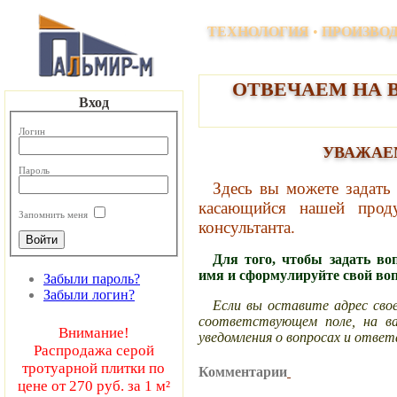
Производство и продажа тротуарных и напольных покрытий, элемент
ТЕХНОЛОГИЯ
•
ПРОИЗВО
ОТВЕЧАЕМ НА 
Вход
Логин
УВАЖАЕ
Пароль
Здесь вы можете задать
касающийся нашей прод
Запомнить меня
консультанта.
Для того, чтобы задать во
имя и сформулируйте свой воп
Забыли пароль?
Забыли логин?
Если вы оставите адрес сво
соответствующем поле, на в
Внимание!
уведомления о вопросах и ответ
Распродажа серой
тротуарной плитки по
Комментарии
цене от 270 руб. за 1 м²