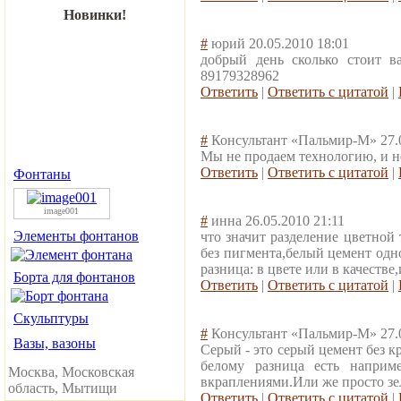
Новинки!
#
юрий
20.05.2010 18:01
добрый день сколько стоит в
89179328962
Ответить
|
Ответить с цитатой
|
#
Консультант «Пальмир-М»
27.
Мы не продаем технологию, и не
Ответить
|
Ответить с цитатой
|
Фонтаны
image001
#
инна
26.05.2010 21:11
Элементы фонтанов
что значит разделение цветной
без пигмента,белый цемент од
разница: в цвете или в качестве
Борта для фонтанов
Ответить
|
Ответить с цитатой
|
Скульптуры
#
Консультант «Пальмир-М»
27.
Вазы, вазоны
Серый - это серый цемент без кр
белому разница есть напри
Москва, Московская
вкраплениями.Или же просто зе
область, Мытищи
Ответить
|
Ответить с цитатой
|