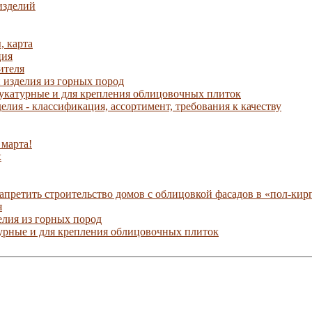
изделий
, карта
ция
ителя
 изделия из горных пород
укатурные и для крепления облицовочных плиток
елия - классификация, ассортимент, требования к качеству
 марта!
х
апретить строительство домов с облицовкой фасадов в «пол-кир
я
елия из горных пород
урные и для крепления облицовочных плиток
рная плитка облицовочная, камень декоративный и отд