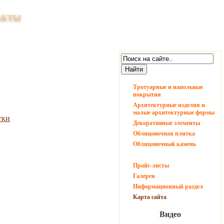
ицовочных и отделочных материалов
Справки и заказ всех представленных
АКТЫ
на сайте изделий:
Тротуарные и напольные
покрытия
Архитектурные изделия и
малые архитектурные формы
тки
Декоративные элементы
Облицовочная плитка
Облицовочный камень
Прайс-листы
Галерея
Информационный раздел
Карта сайта
Видео