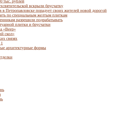
00 тыс. рублей
ехсвятительской вскрыли брусчатку
в в Петропавловске порадует своих жителей новой дорогой
дить по специальным желтым плиткам
нникам разрешили подрабатывать
туарной плитки и брусчатки
а «Веер»
ий скол»
ких связях
 1
лые архитектурные формы
тделки
нь
ы
нь