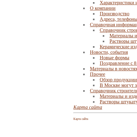
Характеристики 
О компании
Производство
Адреса, телефоны
Справочная информа
Справочник стро
Материалы и
Растворы шт
Керамические изд
Новости, события
Новые формы
Поздравление с 8
Материалы в новостя
Прочее
Обзор продукции
В Москве могут з
Справочник строител
Материалы и изд
Растворы штукат
Карта сайта
Карта сайта
Искусственный
дикий камень
, тротуа