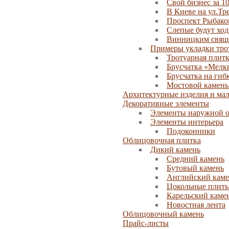
Свой бизнес за 1
В Киеве на ул.Тр
Проспект Рыбако
Слепые будут хо
Винницким свяще
Примеры укладки тро
Тротуарная плитк
Брусчатка «Мелк
Брусчатка на гиб
Мостовой камень
Архитектурные изделия и ма
Декоративные элементы
Элементы наружной о
Элементы интерьера
Подоконники
Облицовочная плитка
Дикий камень
Средний камень
Бутовый камень
Английский каме
Цокольные плит
Карельский каме
Новостная лента
Облицовочный камень
Прайс-листы