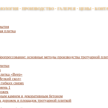
х и напольных покрытий, элементов благоустройства территорий, декоративных обл
НОЛОГИЯ
•
ПРОИЗВОДСТВО
•
ГАЛЕРЕЯ
•
ЦЕНЫ
•
КОНТ
рытия
ая плитка
бропрессование: основные методы производства тротуарной пли
плитки
и
плитка «Веер»
Мелкий скол»
 гибких связях
мень 1
рожек
ым камнем и декоративным бетоном
 дорожек и площадок тротуарной плиткой