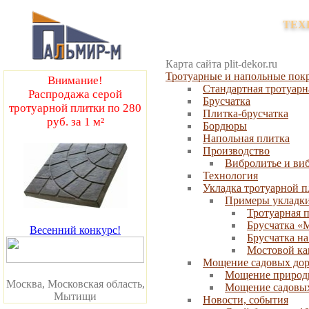
Производство и продажа тротуарны
ТЕХ
Карта сайта plit-dekor.ru
Тротуарные и напольные пок
Внимание!
Стандартная тротуарн
Распродажа серой
Брусчатка
тротуарной плитки по 280
Плитка-брусчатка
руб. за 1 м²
Бордюры
Напольная плитка
Производство
Вибролитье и ви
Технология
Укладка тротуарной 
Примеры укладк
Тротуарная 
Брусчатка «
Весенний конкурс!
Брусчатка на
Мостовой ка
Мощение садовых до
Мощение природн
Москва, Московская область,
Мощение садовых
Мытищи
Новости, события