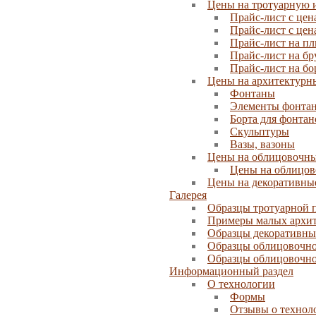
Цены на тротуарную и
Прайс-лист с цен
Прайс-лист с цен
Прайс-лист на пл
Прайс-лист на бр
Прайс-лист на б
Цены на архитектурн
Фонтаны
Элементы фонта
Борта для фонтан
Скульптуры
Вазы, вазоны
Цены на облицовочн
Цены на облицов
Цены на декоративны
Галерея
Образцы тротуарной 
Примеры малых архи
Образцы декоративны
Образцы облицовочн
Образцы облицовочно
Информационный раздел
О технологии
Формы
Отзывы о технол