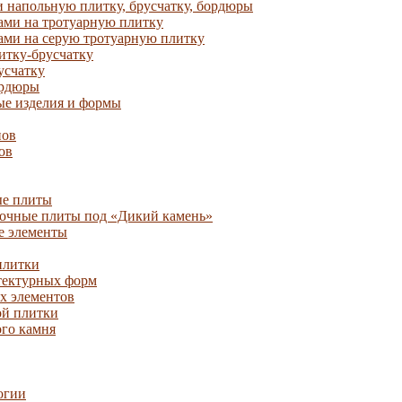
 напольную плитку, брусчатку, бордюры
ами на тротуарную плитку
ами на серую тротуарную плитку
итку-брусчатку
усчатку
ордюры
ые изделия и формы
нов
ов
ые плиты
очные плиты под «Дикий камень»
е элементы
плитки
тектурных форм
х элементов
ой плитки
го камня
огии