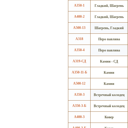
Гладкий, Шагрень
А350-1
Гладкий, Шагрень
А400-2
Шагрень, Гладкий
А500-13
Перо павлина
А318
Перо павлина
А350-4
Камни - СД
А319-СД
Камни
А350-11-Б
Камни
А500-12
Встречный колодец
А350-3
Встречный колодец
А350-3-Б
Ковер
А400-3
А400-3-Б