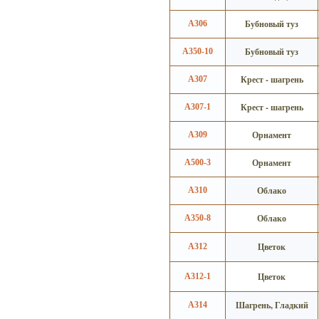
Бубновый туз
А306
Бубновый туз
А350-10
Крест - шагрень
А307
Крест - шагрень
А307-1
Орнамент
А309
Орнамент
А500-3
Облако
А310
Облако
А350-8
Цветок
А312
Цветок
А312-1
Шагрень, Гладкий
А314