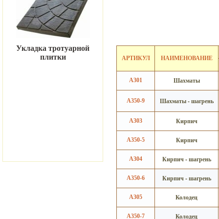
Укладка тротуарной
плитки
АРТИКУЛ
НАИМЕНОВАНИЕ
Шахматы
А301
Шахматы - шагрень
А350-9
Кирпич
А303
Кирпич
А350-5
Кирпич - шагрень
А304
Кирпич - шагрень
А350-6
Колодец
А305
Колодец
А350-7