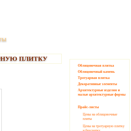
Справки и заказ всех представленных
ТЫ
на сайте изделий и материалов:
(495) 517-32-44
(498)
8
720-51-49
РНУЮ ПЛИТКУ
Облицовочная плитка
Облицовочный камень
Тротуарная плитка
Декоративные элементы
Архитектурные изделия и
малые архитектурные формы
Прайс-листы
Цены на облицовочные
плиты
Цены на тротуарную плитку
и брусчатку