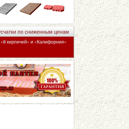
усчатки по сниженным ценам
а «8 кирпичей» и «Калифорния»