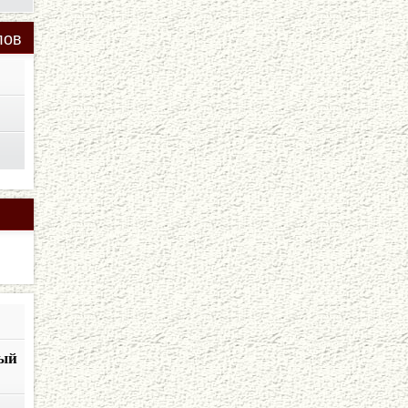
лов
ый