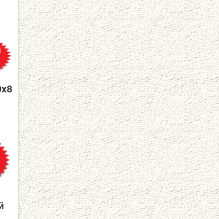
0x8
й