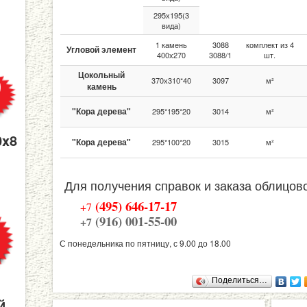
295х195(3
вида)
1 камень
3088
комплект из 4
Угловой элемент
400х270
3088/1
шт.
Цокольный
370х310*40
3097
м²
камень
"Кора дерева"
295*195*20
3014
м²
0x8
"Кора дерева"
295*100*20
3015
м²
Для получения справок и заказа облицово
(495) 646-17-17
+7
(916) 001-55-00
+7
С понедельника по пятницу, с 9.00 до 18.00
Поделиться…
й