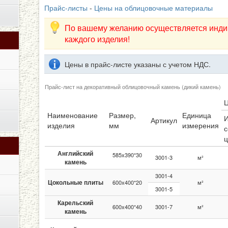
Прайс-листы
-
Цены на облицовочные материалы
По вашему желанию осуществляется инди
каждого изделия!
Цены в прайс-листе указаны с учетом НДС.
Прайс-лист на декоративный облицовочный камень (дикий камень)
Наименование
Размер,
Единица
И
Артикул
изделия
мм
измерения
с
ц
Английский
585х390*30
3001-3
м²
камень
3001-4
Цокольные плиты
600х400*20
м²
3001-5
Карельский
600х400*40
3001-7
м²
камень