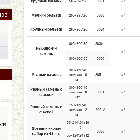
Крупный камень
585х390*30
3001
м²
лов
Мелкий рельеф
295х295*20
3023
м²
Крупный рельеф
285х285*20
3024
м²
605х300*35
3030-1
Рыбинский
м²
камень
300х300*35
3030
300х150*40
Рваный камень
комплект 6
3051-1
м²
шт.
300х150*40
Рваный камень с
комплект 6
3051
м²
фаской
шт.
150х150*40
Рваный камень с
комплект 2
3051А
м²
фаской
шт.
55х240*20 (36
ый
шт.)
Древний кирпич
3060
м²
набор из 48 шт.
55х120*20 (12
шт.)