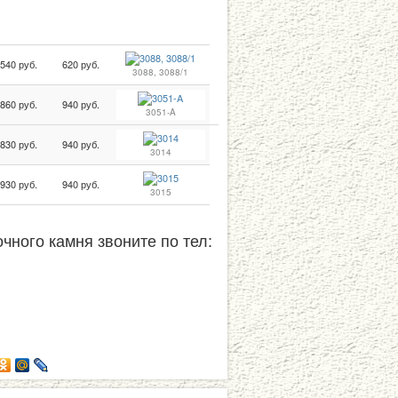
540 руб.
620 руб.
3088, 3088/1
860 руб.
940 руб.
3051-A
830 руб.
940 руб.
3014
930 руб.
940 руб.
3015
чного камня звоните по тел: