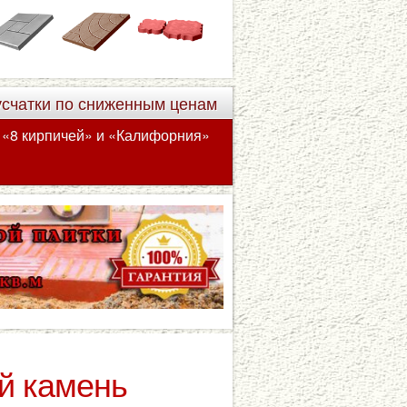
усчатки по сниженным ценам
а «8 кирпичей» и «Калифорния»
й камень