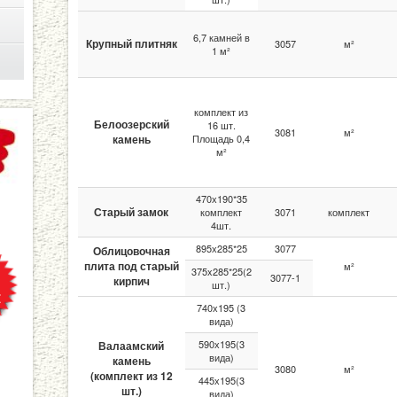
6,7 камней в
Крупный плитняк
3057
м²
1 м²
комплект из
Белоозерский
16 шт.
3081
м²
камень
Площадь 0,4
м²
470х190*35
Старый замок
комплект
3071
комплект
4шт.
895х285*25
3077
Облицовочная
плита под старый
м²
375x285*25(2
3077-1
кирпич
шт.)
740х195 (3
вида)
590х195(3
Валаамский
вида)
камень
3080
м²
(комплект из 12
445х195(3
шт.)
вида)