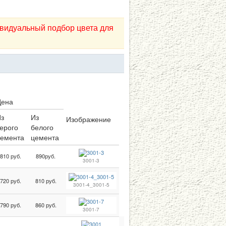
видуальный подбор цвета для
Цена
з
Из
Изображение
ерого
белого
емента
цемента
810 руб.
890руб.
3001-3
720 руб.
810 руб.
3001-4_3001-5
790 руб.
860 руб.
3001-7