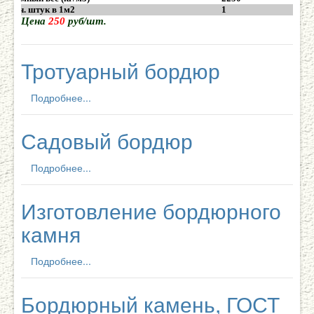
Колич. штук в 1м2
1
Цена
250
руб/шт.
Тротуарный бордюр
Подробнее...
Садовый бордюр
Подробнее...
Изготовление бордюрного
камня
Подробнее...
Бордюрный камень, ГОСТ