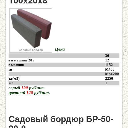
Цена
Садовый бордюр
36
ддонов в машине 20т
12
делий в машине
1152
очности
М400
йк.
Мрз.200
вес (кг/м3)
2250
ук в 1м2
1
серый
100
руб/шт.
цветной
120
руб/шт.
Садовый бордюр БР-50-
20-8