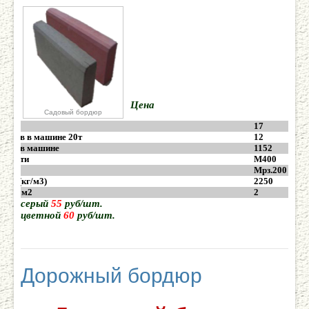
Цена
Садовый бордюр
17
ддонов в машине 20т
12
делий в машине
1152
очности
М400
йк.
Мрз.200
вес (кг/м3)
2250
ук в 1м2
2
серый
55
руб/шт.
цветной
60
руб/шт.
Дорожный бордюр