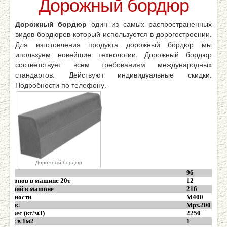
Дорожный бордюр
Дорожный бордюр
один из самых распространенных
видов бордюров который используется в дорогостроении.
Для изготовления продукта дорожный бордюр мы
ипользуем новейшие технологии. Дорожный бордюр
соответствует всем требованиям международных
стандартов. Действуют индивидуальные скидки.
Подробности по телефону.
Дорожный бордюр
)
96
 поддонов в машине 20т
12
 изделий в машине
216
прочности
М400
стойк.
Мрз.200
ый вес (кг/м3)
2250
 штук в 1м2
1