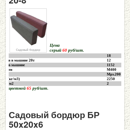
Цена
Садовый бордюр
серый
60
руб/шт.
18
ддонов в машине 20т
12
делий в машине
1152
очности
М400
йк.
Мрз.200
вес (кг/м3)
2250
ук в 1м2
2
цветной
65
руб/шт.
Садовый бордюр БР
50x20x6