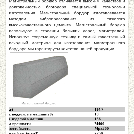
Магистральный бордюр отличается высоким качествов и
долговечностью блогодоря специальной технологии
изготовления. Магистральный бордюр изготавлевается
методом вибропрессования из тяжолого
высококачественного цемента. Магистральный бордюр
используют в строении больших дорог, магистралей.
Используя современную технику и самый качественный
исходный материал для изготовления магистрального
бордюра мы гарантируем качество нашей продукции.
Магистральный бордюр
Вес (кг)
114.7
Колич. поддонов в машине 20т
13
Колич. изделий в машине
156
Марка прочности
М400
Морозостойкость
Мрз.200
Объемный вес (кг/м3)
2250