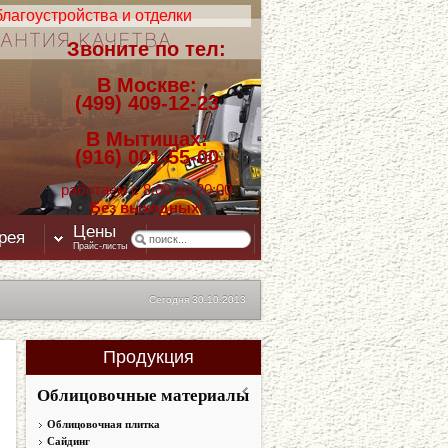
лагоустройства и отделки
Звоните по тел:
В Москве:
(499) 409-12-23
В Мытищах:
(916) 001-55-00
работаем с 8:00 до 20:00
Без выходных!
Цены
рея
Контакты
Прайс-листы
Сегодня 30.10.2013
Продукция
Облицовочные материалы
Облицовочная плитка
Сайдинг