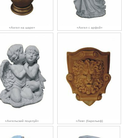
«Ангел на шаре»
«Ангел с арфой»
«Ангельский поцелуй»
«Лев» (барельеф)