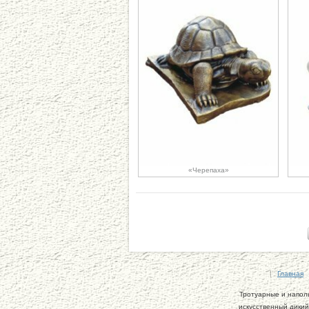
«Черепаха»
Главная
Тротуарные и напол
искусственный дикий