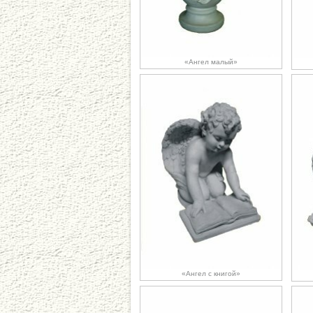
«Ангел малый»
«Ангел с книгой»