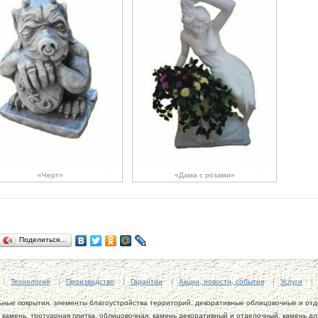
«Черт»
«Дама с розами»
Поделиться…
Технология
Производство
Гарантии
Акции, новости, события
Услуги
ьные покрытия, элементы благоустройства территорий, декоративные облицовочные и от
 камень, тротуарная плитка, облицовочная, камень декоративный и отделочный, камень д