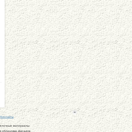
Контакты
делочные материалы:
ля облицовки фасадов