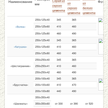
Серая из
Наименование
Фото
из
из
мм
серого
серого
белого
цемента
цемента
цемента
250х125х40
345
365
250х125х60
410
460
«Волна»
250х125х80
460
490
250х125х40
345
365
«Катушка»
250х125х60
410
460
250х125х80
460
490
250х250х40
345
365
«Шестигранник»
250х250х41
410
460
250х250х42
460
490
200х100х40
345
365
«Брусчатка»
200х100х60
410
470
200х100х80
440
490
350х350х40
«Шахматы»
350х350х60
от 330
от 390
от 520