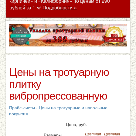
кирпичей» и «Калифорния» по ценам от 290
рублей за 1 м²
Подробности ››
Цены на тротуарную
плитку
вибропрессованную
Прайс-листы
-
Цены на тротуарные и напольные
покрытия
Цена, руб.
Цветная
Цветная
Размеры,