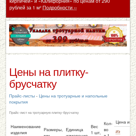
кирпичей» и «Калифорния» по ценам от 290
рублей за 1 м²
Подробности ››
Цены на плитку-
брусчатку
Прайс-листы
-
Цены на тротуарные и напольные
покрытия
Прайс-лист на тротуарную плитку-брусчатку
Цена изд
Кол-
Наименование
Вес
Размеры,
Единица
во
Из
изделия
1 шт,
мм
измерения
в 1