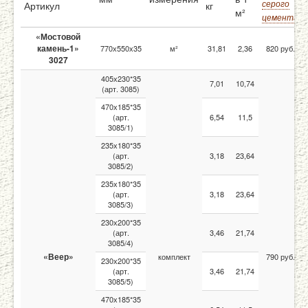
серого
Артикул
кг
м²
цемента
«Мостовой
камень-1»
770х550х35
м²
31,81
2,36
820 руб.
3027
405х230*35
7,01
10,74
(арт. 3085)
470х185*35
(арт.
6,54
11,5
3085/1)
235х180*35
(арт.
3,18
23,64
3085/2)
235х180*35
(арт.
3,18
23,64
3085/3)
230х200*35
(арт.
3,46
21,74
3085/4)
«Веер»
комплект
790 руб.
230х200*35
(арт.
3,46
21,74
3085/5)
470х185*35