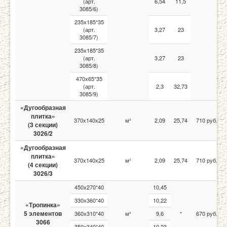
(арт.
6,54
11,5
3085/6)
235х185*35
(арт.
3,27
23
3085/7)
235х185*35
(арт.
3,27
23
3085/8)
470х65*35
(арт.
2,3
32,73
3085/9)
«Дугообразная
плитка»
370х140х25
м²
2,09
25,74
710 руб.
(3 секции)
3026/2
«Дугообразная
плитка»
370х140х25
м²
2,09
25,74
710 руб.
(4 секции)
3026/3
450х270*40
10,45
330х360*40
10,22
«Тропинка»
5 элементов
360х310*40
м²
9,6
*
670 руб.
3066
350х340*40
10,23