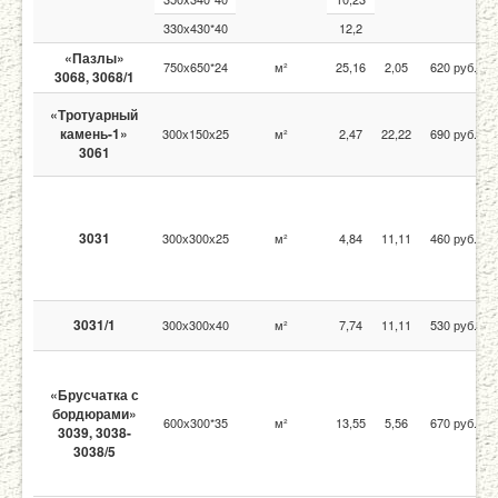
330х430*40
12,2
«Пазлы»
750х650*24
м²
25,16
2,05
620 руб.
3068, 3068/1
«Тротуарный
камень-1»
300х150х25
м²
2,47
22,22
690 руб.
3061
3031
300х300х25
м²
4,84
11,11
460 руб.
3031/1
300х300х40
м²
7,74
11,11
530 руб.
«Брусчатка с
бордюрами»
600х300*35
м²
13,55
5,56
670 руб.
3039, 3038-
3038/5