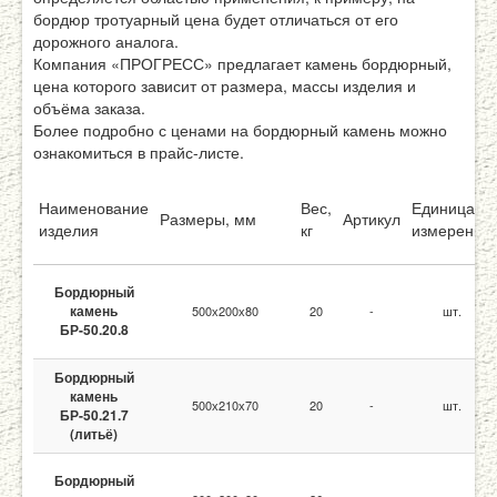
бордюр тротуарный цена будет отличаться от его
дорожного аналога.
Компания «ПРОГРЕСС» предлагает камень бордюрный,
цена которого зависит от размера, массы изделия и
объёма заказа.
Более подробно с ценами на бордюрный камень можно
ознакомиться в прайс-листе.
Наименование
Вес,
Единица
Размеры, мм
Артикул
изделия
кг
измерения
Бордюрный
камень
500х200х80
20
-
шт.
БР-50.20.8
Бордюрный
камень
500х210х70
20
-
шт.
БР-50.21.7
(литьё)
Бордюрный