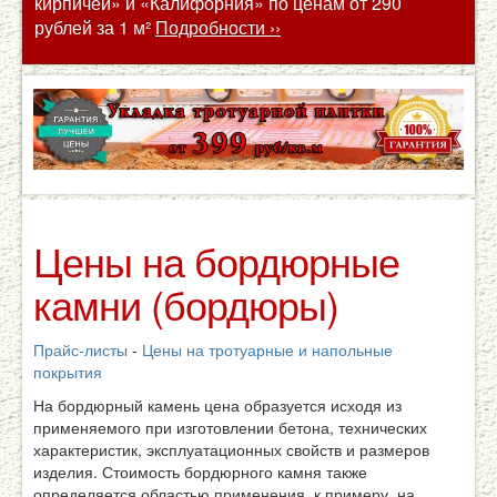
кирпичей» и «Калифорния» по ценам от 290
рублей за 1 м²
Подробности ››
Цены на бордюрные
камни (бордюры)
Прайс-листы
-
Цены на тротуарные и напольные
покрытия
На бордюрный камень цена образуется исходя из
применяемого при изготовлении бетона, технических
характеристик, эксплуатационных свойств и размеров
изделия. Стоимость бордюрного камня также
определяется областью применения, к примеру, на