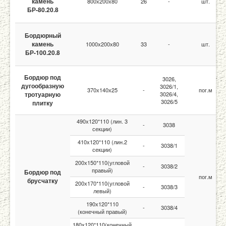
камень
800х200х80
26
-
шт.
БР-80.20.8
Бордюрный
камень
1000х200х80
33
-
шт.
БР-100.20.8
Бордюр под
3026,
дугообразную
3026/1,
370х140х25
-
пог.м
тротуарную
3026/4,
3026/5
плитку
490х120*110 (лин. 3
-
3038
секции)
410х120*110 (лин.2
-
3038/1
секции)
200х150*110(угловой
-
3038/2
правый)
Бордюр под
пог.м
брусчатку
200х170*110(угловой
-
3038/3
левый)
190х120*110
-
3038/4
(конечный правый)
180х120*110(конечный