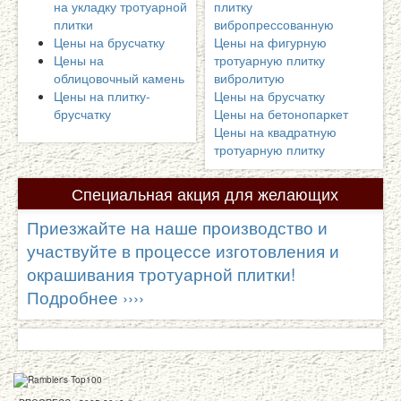
на укладку тротуарной
плитку
плитки
вибропрессованную
Цены на брусчатку
Цены на фигурную
Цены на
тротуарную плитку
облицовочный камень
вибролитую
Цены на плитку-
Цены на брусчатку
брусчатку
Цены на бетонопаркет
Цены на квадратную
тротуарную плитку
Специальная
акция для желающих
поучаствовать в производственном процессе!
Приезжайте на наше производство и
участвуйте в процессе изготовления и
окрашивания тротуарной плитки!
Подробнее ››››