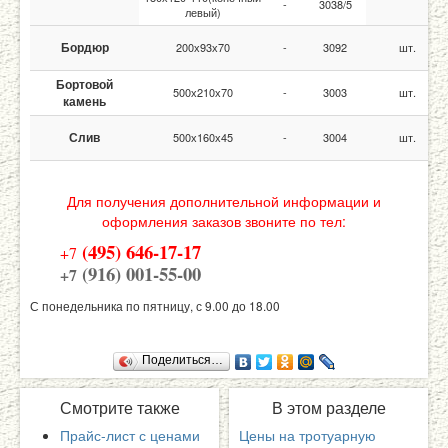
-
3038/5
левый)
Бордюр
200х93х70
-
3092
шт.
Бортовой
500х210х70
-
3003
шт.
камень
Слив
500х160х45
-
3004
шт.
Для получения дополнительной информации и
оформления заказов звоните по тел:
(495) 646-17-17
+7
(916) 001-55-00
+7
С понедельника по пятницу, с 9.00 до 18.00
Поделиться…
Смотрите
также
В
этом разделе
Прайс-лист с ценами
Цены на тротуарную