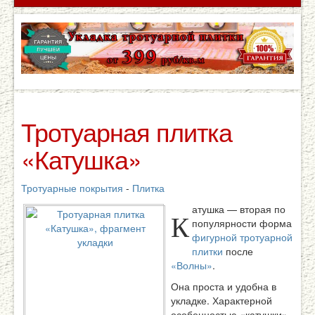
Тротуарная плитка
«Катушка»
Тротуарные покрытия
-
Плитка
атушка — вторая по
К
популярности форма
фигурной тротуарной
плитки
после
«Волны»
.
Она проста и удобна в
укладке. Характерной
особенностью «катушки»