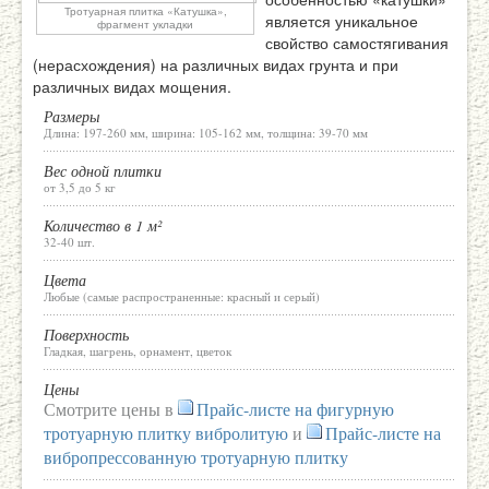
Тротуарная плитка «Катушка»,
является уникальное
фрагмент укладки
свойство самостягивания
(нерасхождения) на различных видах грунта и при
различных видах мощения.
Размеры
Длина: 197-260 мм, ширина: 105-162 мм, толщина: 39-70 мм
Вес одной плитки
от 3,5 до 5 кг
Количество в 1 м²
32-40 шт.
Цвета
Любые (самые распространенные: красный и серый)
Поверхность
Гладкая, шагрень, орнамент, цветок
Цены
Смотрите цены в
Прайс-листе на фигурную
тротуарную плитку вибролитую
и
Прайс-листе на
вибропрессованную тротуарную плитку