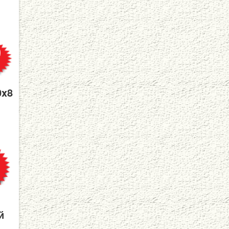
0x8
й