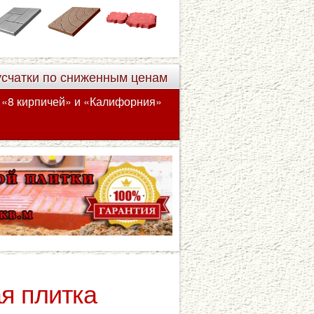
усчатки по сниженным ценам
а «8 кирпичей» и «Калифорния»
я плитка