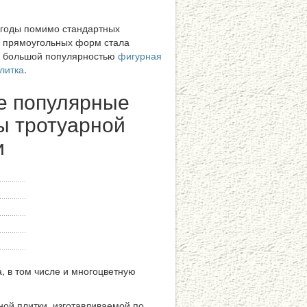
 годы помимо стандартных
и прямоугольных форм стала
я большой популярностью
фигурная
литка
.
 популярные
 тротуарной
и
а, в том числе и многоцветную
ной плитки, изготавливаемой по