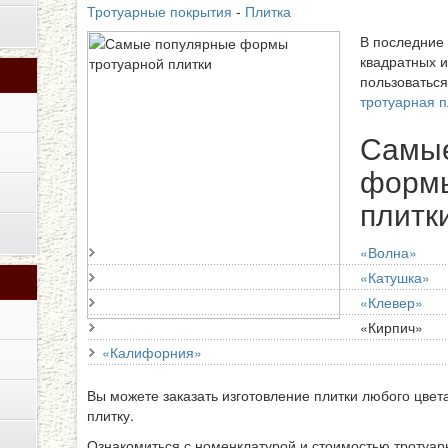
Тротуарные покрытия
-
Плитка
В последние
квадратных 
пользоватьс
тротуарная п
Самые
формы
плитк
«Волна»
«Катушка»
«Клевер»
«Кирпич»
«Калифорния»
Вы можете заказать изготовление плитки любого цвет
плитку.
Ознакомиться с номенклатурой и стоимостью тротуар