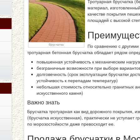
Тротуарная брусчатка (б
материал, изготовленный
качестве покрытия пеше
площадей с высокой степ
Преимущес
брусчатка
По сравнению с другими
тротуарная бетонная брусчатка обладает рядом опр
повышенная устойчивость к механическим нагру
безграничные возможности при выборе вариантов
долговечность (срок эксплуатации брусчатки дост
устойчивость к перепадам температур)
небольшая стоимость относительно гранитных ан
искусственного камня)
Важно знать
Брусчатка тротуарная как вид дорожного покрытия, из
(брусчатка искусственная), практически не уступает 
по морозостойкости даже превосходит ее.
Продажа брусчатки в Мос