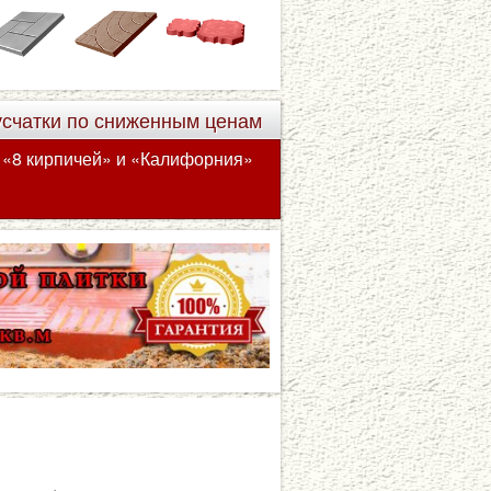
усчатки по сниженным ценам
а «8 кирпичей» и «Калифорния»