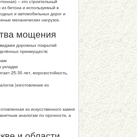
етонная) – это строительный
 из бетона и используемый в
ходных и автомобильных дорог и
енью механических нагрузок.
тва мощения
 видами дорожных покрытий
еделённых преимуществ:
зкам
 укладки
игает 25-30 лет, морозостойкость,
алогов (изготовление из
готовленная из искусственного камня
гранитным аналогам по прочности, а
кве и области